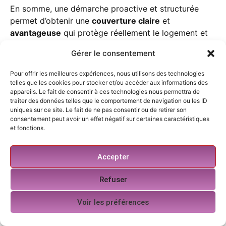
En somme, une démarche proactive et structurée
permet d’obtenir une
couverture claire
et
avantageuse
qui protège réellement le logement et
les biens sans compromettre le budget étudiant. Le
Gérer le consentement
choix d’un contrat d’assurance habitation pour
étudiant repose sur une observation minutieuse des
Pour offrir les meilleures expériences, nous utilisons des technologies
garanties, des coûts et des conditions de gestion des
telles que les cookies pour stocker et/ou accéder aux informations des
appareils. Le fait de consentir à ces technologies nous permettra de
sinistres, ainsi que sur l’évaluation des risques
traiter des données telles que le comportement de navigation ou les ID
propres à chaque logement et à chaque mode de vie.
uniques sur ce site. Le fait de ne pas consentir ou de retirer son
En s’appuyant sur ces principes, il devient possible
consentement peut avoir un effet négatif sur certaines caractéristiques
et fonctions.
d’obtenir une protection efficace et adaptée, tout en
conservant une gestion simple et fluide du contrat
dans le temps. Pour consolider ces choix, il peut être
Accepter
utile de consulter les ressources et les outils
proposés sur les pages dédiées à l’assurance
Refuser
habitation étudiant et à l’évaluation des garanties,
notamment les fiches pratiques et les guides qui
Voir les préférences
expliquent comment obtenir une attestation et