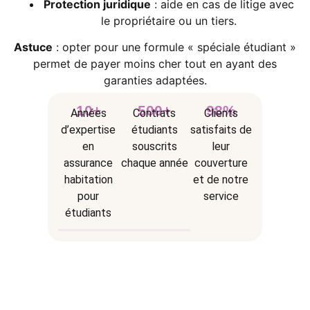
Protection juridique
: aide en cas de litige avec
le propriétaire ou un tiers.
Astuce
: opter pour une formule « spéciale étudiant »
permet de payer moins cher tout en ayant des
garanties adaptées.
10
+
500
+
98
%
Années
Contrats
Clients
d’expertise
étudiants
satisfaits de
en
souscrits
leur
assurance
chaque année
couverture
habitation
et de notre
pour
service
étudiants