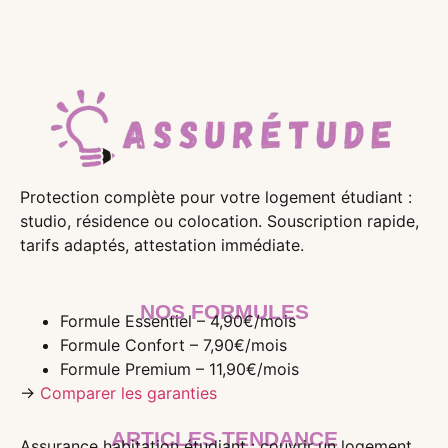
Protection complète pour votre logement étudiant :
studio, résidence ou colocation. Souscription rapide,
tarifs adaptés, attestation immédiate.
NOS FORMULES
Formule Essentiel – 4,90€/mois
Formule Confort – 7,90€/mois
Formule Premium – 11,90€/mois
→
Comparer les garanties
ARTICLES TENDANCE
Assurance habitation étudiant : couvrir un logement