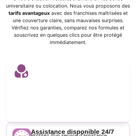
universitaire ou colocation. Nous vous proposons des
tarifs avantageux
avec des franchises maîtrisées et
une couverture claire, sans mauvaises surprises.
Vérifiez nos garanties, comparez nos formules et
souscrivez en quelques clics pour être protégé
immédiatement.
Couverture adaptée aux
étudiants
Bénéficiez d’une assurance habitation
spécialement pensée pour les étudiants,
avec des garanties essentielles
(responsabilité civile, dégâts des eaux,
incendie, vol) et un tarif ajusté à votre
budget.
Assistance disponible 24/7
Profitez d’un service d’assistance