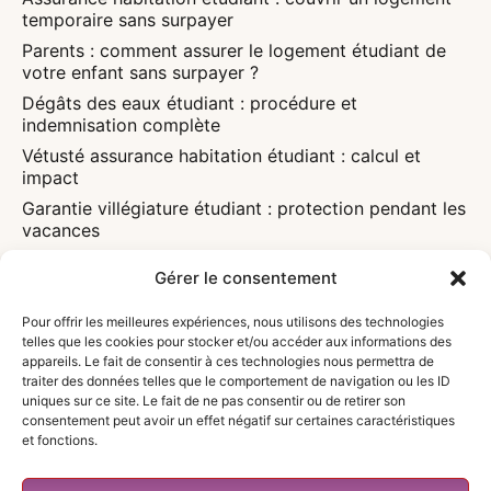
temporaire sans surpayer
Parents : comment assurer le logement étudiant de
votre enfant sans surpayer ?
Dégâts des eaux étudiant : procédure et
indemnisation complète
Vétusté assurance habitation étudiant : calcul et
impact
Garantie villégiature étudiant : protection pendant les
vacances
Assurance habitation et bail étudiant : obligations
Gérer le consentement
légales détaillées
Caution parentale et assurance étudiant :
Pour offrir les meilleures expériences, nous utilisons des technologies
responsabilités partagées
telles que les cookies pour stocker et/ou accéder aux informations des
appareils. Le fait de consentir à ces technologies nous permettra de
A PROPOS
Qui sommes-nous ?
traiter des données telles que le comportement de navigation ou les ID
uniques sur ce site. Le fait de ne pas consentir ou de retirer son
Contact
consentement peut avoir un effet négatif sur certaines caractéristiques
Mon compte
et fonctions.