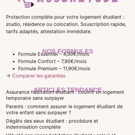
Protection complète pour votre logement étudiant :
studio, résidence ou colocation. Souscription rapide,
tarifs adaptés, attestation immédiate.
NOS FORMULES
Formule Essentiel – 4,90€/mois
Formule Confort – 7,90€/mois
Formule Premium – 11,90€/mois
→
Comparer les garanties
ARTICLES TENDANCE
Assurance habitation étudiant : couvrir un logement
temporaire sans surpayer
Parents : comment assurer le logement étudiant de
votre enfant sans surpayer ?
Dégâts des eaux étudiant : procédure et
indemnisation complète