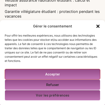
Vétusté assurance habitation étudiant : calcul et
impact
Garantie villégiature étudiant : protection pendant les
vacances
Assurance habitation et bail étudiant : obligations
Gérer le consentement
légales détaillées
Caution parentale et assurance étudiant :
Pour offrir les meilleures expériences, nous utilisons des technologies
responsabilités partagées
telles que les cookies pour stocker et/ou accéder aux informations des
appareils. Le fait de consentir à ces technologies nous permettra de
A PROPOS
Qui sommes-nous ?
traiter des données telles que le comportement de navigation ou les ID
uniques sur ce site. Le fait de ne pas consentir ou de retirer son
Contact
consentement peut avoir un effet négatif sur certaines caractéristiques
Mon compte
et fonctions.
Accepter
Refuser
Mentions légales
|
Politique de confidentialité
|
Copyright © 2026 www.assurance-etudiant-
Voir les préférences
habitation.fr