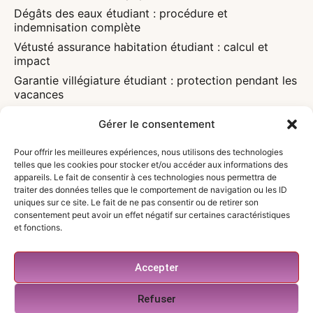
Dégâts des eaux étudiant : procédure et
indemnisation complète
Vétusté assurance habitation étudiant : calcul et
impact
Garantie villégiature étudiant : protection pendant les
vacances
Assurance habitation et bail étudiant : obligations
Gérer le consentement
légales détaillées
Caution parentale et assurance étudiant :
Pour offrir les meilleures expériences, nous utilisons des technologies
responsabilités partagées
telles que les cookies pour stocker et/ou accéder aux informations des
appareils. Le fait de consentir à ces technologies nous permettra de
A PROPOS
Qui sommes-nous ?
traiter des données telles que le comportement de navigation ou les ID
uniques sur ce site. Le fait de ne pas consentir ou de retirer son
Contact
consentement peut avoir un effet négatif sur certaines caractéristiques
Mon compte
et fonctions.
Accepter
Refuser
Mentions légales
|
Politique de confidentialité
|