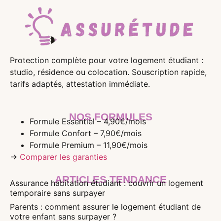
Protection complète pour votre logement étudiant :
studio, résidence ou colocation. Souscription rapide,
tarifs adaptés, attestation immédiate.
NOS FORMULES
Formule Essentiel – 4,90€/mois
Formule Confort – 7,90€/mois
Formule Premium – 11,90€/mois
→
Comparer les garanties
ARTICLES TENDANCE
Assurance habitation étudiant : couvrir un logement
temporaire sans surpayer
Parents : comment assurer le logement étudiant de
votre enfant sans surpayer ?