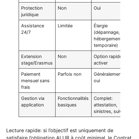
Protection
Non
Oui
juridique
Assistance
Limitée
Élargie
24/7
(dépannage,
hébergement
temporaire)
Extension
Non
Option rapide à
stage/Erasmus
activer
Paiement
Parfois non
Généralement
mensuel sans
oui
frais
Gestion via
Fonctionnalités
Complet:
application
basiques
attestation,
sinistres, suivi
Lecture rapide: si l’objectif est uniquement de
satisfaire l’obligation ALUR à coût minimal, le Contrat