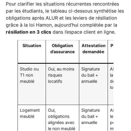
Pour clarifier les situations récurrentes rencontrées
par les étudiants, le tableau ci-dessous synthétise les
obligations après ALUR et les leviers de résiliation
grâce à la loi Hamon, aujourd’hui complétée par la
résiliation en 3 clics
dans l’espace client en ligne.
Situation
Obligation
Attestation
Particular
d’assurance
demandée
(ALUR 
Hamon
Studio ou
Oui, au moins
Signature
ALUR imp
T1 non
risques
du bail +
la couvert
meublé
locatifs
annuelle
des risque
locatifs
Logement
Oui,
Signature
ALUR a niv
meublé
obligations
du bail +
les obligat
alignées avec
annuelle
pour les
le non meublé
meublés