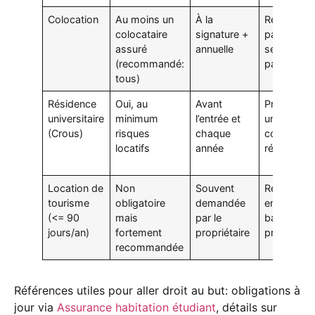
Colocation
Au moins un
À la
Responsabi
colocataire
signature +
partagée
assuré
annuelle
selon quot
(recommandé:
part de lo
tous)
Résidence
Oui, au
Avant
Procédure
universitaire
minimum
l’entrée et
uniformisé
(Crous)
risques
chaque
contrôle
locatifs
année
régulier
Location de
Non
Souvent
Responsabi
tourisme
obligatoire
demandée
envers le
(<= 90
mais
par le
bailleur à
jours/an)
fortement
propriétaire
prévoir
recommandée
Références utiles pour aller droit au but: obligations à
jour via
Assurance habitation étudiant
, détails sur