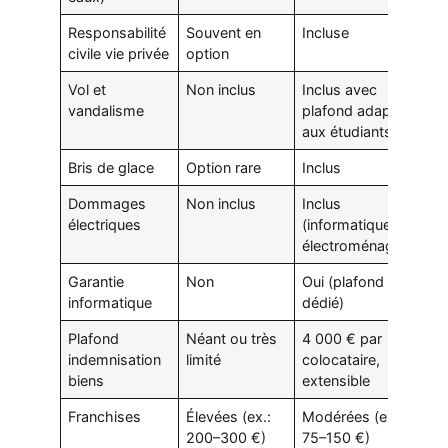
Responsabilité
Souvent en
Incluse
civile vie privée
option
Vol et
Non inclus
Inclus avec
vandalisme
plafond adapté
aux étudiants
Bris de glace
Option rare
Inclus
Dommages
Non inclus
Inclus
électriques
(informatique/
électroménager)
Garantie
Non
Oui (plafond
informatique
dédié)
Plafond
Néant ou très
4 000 € par
indemnisation
limité
colocataire,
biens
extensible
Franchises
Élevées (ex.:
Modérées (ex.:
200–300 €)
75–150 €)