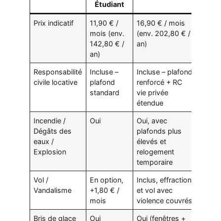
Étudiant
Prix indicatif
11,90 € /
16,90 € / mois
mois (env.
(env. 202,80 € /
142,80 € /
an)
an)
Responsabilité
Incluse –
Incluse – plafond
civile locative
plafond
renforcé + RC
standard
vie privée
étendue
Incendie /
Oui
Oui, avec
Dégâts des
plafonds plus
eaux /
élevés et
Explosion
relogement
temporaire
Vol /
En option,
Inclus, effraction
Vandalisme
+1,80 € /
et vol avec
mois
violence couvrés
Bris de glace
Oui
Oui (fenêtres +