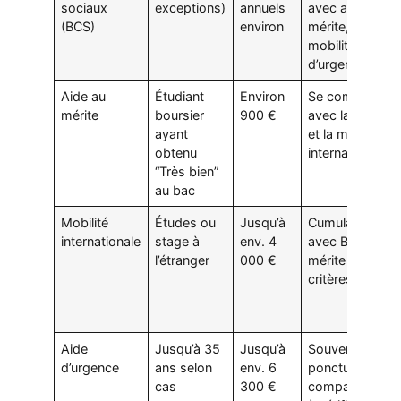
sociaux
exceptions)
annuels
avec aide au
(BCS)
environ
mérite,
mobilité, aide
d’urgence
Aide au
Étudiant
Environ
Se combine
mérite
boursier
900 €
avec la BCS
ayant
et la mobilité
obtenu
internationale
“Très bien”
au bac
Mobilité
Études ou
Jusqu’à
Cumulable
internationale
stage à
env. 4
avec BCS et
l’étranger
000 €
mérite selon
critères
Aide
Jusqu’à 35
Jusqu’à
Souvent
d’urgence
ans selon
env. 6
ponctuelle;
cas
300 €
compatibilité