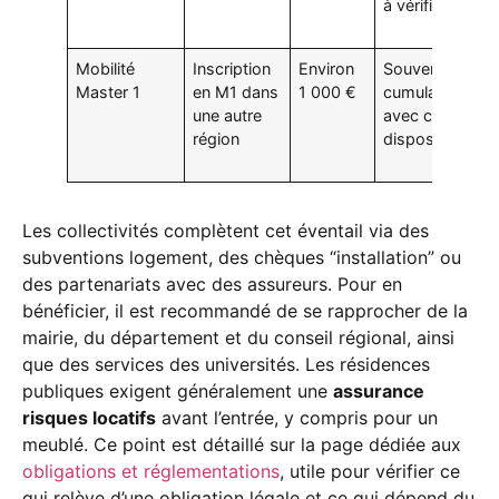
à vérifier
Mobilité
Inscription
Environ
Souvent non
Master 1
en M1 dans
1 000 €
cumulable
une autre
avec certains
région
dispositifs
Les collectivités complètent cet éventail via des
subventions logement, des chèques “installation” ou
des partenariats avec des assureurs. Pour en
bénéficier, il est recommandé de se rapprocher de la
mairie, du département et du conseil régional, ainsi
que des services des universités. Les résidences
publiques exigent généralement une
assurance
risques locatifs
avant l’entrée, y compris pour un
meublé. Ce point est détaillé sur la page dédiée aux
obligations et réglementations
, utile pour vérifier ce
qui relève d’une obligation légale et ce qui dépend du