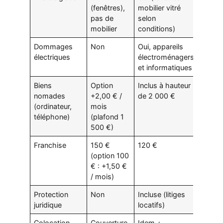
(fenêtres),
mobilier vitré
pas de
selon
mobilier
conditions)
Dommages
Non
Oui, appareils
électriques
électroménagers
et informatiques
Biens
Option
Inclus à hauteur
nomades
+2,00 € /
de 2 000 €
(ordinateur,
mois
téléphone)
(plafond 1
500 €)
Franchise
150 €
120 €
(option 100
€ : +1,50 €
/ mois)
Protection
Non
Incluse (litiges
juridique
locatifs)
Colocation
Couverture
Idem +