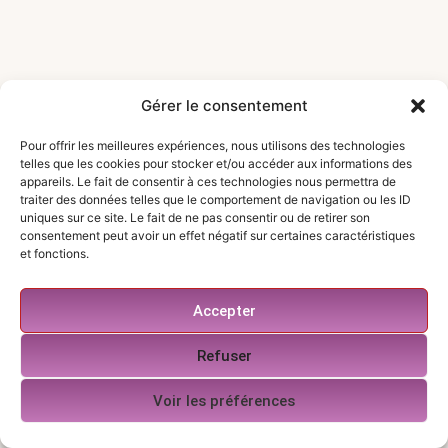
Gérer le consentement
Pour offrir les meilleures expériences, nous utilisons des technologies
telles que les cookies pour stocker et/ou accéder aux informations des
appareils. Le fait de consentir à ces technologies nous permettra de
Protection complète pour votre logement étudiant :
traiter des données telles que le comportement de navigation ou les ID
studio, résidence ou colocation. Souscription rapide,
uniques sur ce site. Le fait de ne pas consentir ou de retirer son
consentement peut avoir un effet négatif sur certaines caractéristiques
tarifs adaptés, attestation immédiate.
et fonctions.
NOS FORMULES
Accepter
Formule Essentiel – 4,90€/mois
Formule Confort – 7,90€/mois
Refuser
Formule Premium – 11,90€/mois
→
Comparer les garanties
Voir les préférences
ARTICLES TENDANCE
Assurance habitation étudiant : couvrir un logement