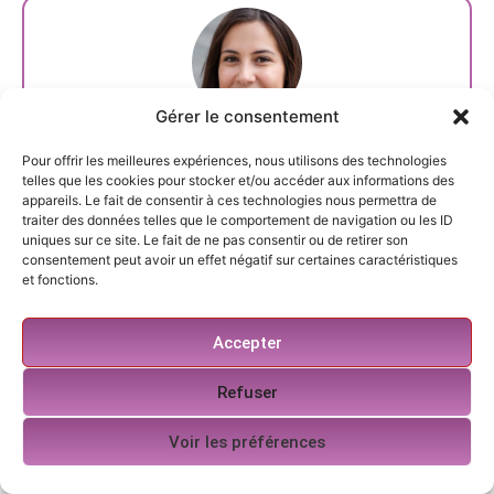
Gérer le consentement
Elodie Gauthier
Pour offrir les meilleures expériences, nous utilisons des technologies
telles que les cookies pour stocker et/ou accéder aux informations des
Élodie, 33 ans, spécialiste de l’assurance
appareils. Le fait de consentir à ces technologies nous permettra de
habitation étudiante. J’assure vos studios et
traiter des données telles que le comportement de navigation ou les ID
uniques sur ce site. Le fait de ne pas consentir ou de retirer son
colocations avec des garanties claires et un
consentement peut avoir un effet négatif sur certaines caractéristiques
prix étudiant.
et fonctions.
Accepter
Refuser
Articles Récents
6 août 2026
Voir les préférences
Assurance habitation étudiant marié :
adaptation de votre contrat