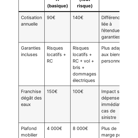
(basique)
risque)
Cotisation
90€
140€
Différence
annuelle
liée à
l’étendue des
garanties
Garanties
Risques
Risques
Plus adapté
incluses
locatifs +
locatifs +
aux biens
RC
RC + vol +
personnels
bris +
dommages
électriques
Franchise
150€
100€
Impact sur la
dégât des
dépense
eaux
immédiate en
cas de
sinistre
Plafond
4 000€
8 000€
Plus de
mobilier
marge pour