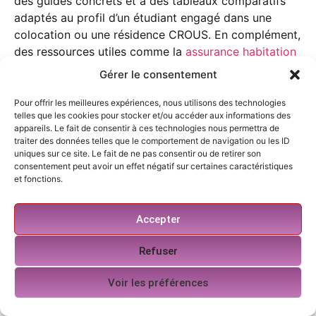
des guides concrets et à des tableaux comparatifs
adaptés au profil d’un étudiant engagé dans une
colocation ou une résidence CROUS. En complément,
des ressources utiles comme la
assurance habitation
etudiante
et la
assurance habitation etudiante 2
Gérer le consentement
permettent d’approfondir les choix et d’obtenir des
réponses pratiques et opérationnelles en matière de
Pour offrir les meilleures expériences, nous utilisons des technologies
telles que les cookies pour stocker et/ou accéder aux informations des
choix assurance
et de
formule tout risque
.
appareils. Le fait de consentir à ces technologies nous permettra de
traiter des données telles que le comportement de navigation ou les ID
Pour tout ce qui touche à la
protection logement
et
uniques sur ce site. Le fait de ne pas consentir ou de retirer son
à la
responsabilité civile
des étudiants, l’anticipation
consentement peut avoir un effet négatif sur certaines caractéristiques
et la vérification minutieuse des garanties restent les
et fonctions.
meilleures garanties contre les imprévus. Une bonne
pratique consiste à vérifier l’exactitude des éléments
Accepter
déclarés, à s’assurer que le capital mobilier est
correctement couvert et à solliciter l’assistance en
Refuser
ligne lorsque cela est possible afin de gagner du
temps et de sécuriser rapidement une indemnisation
Voir les préférences
équitable en cas de sinistre.