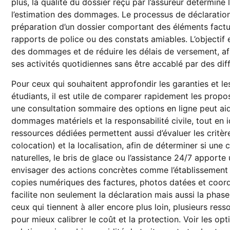
plus, la qualité du dossier reçu par l’assureur détermine 
l’estimation des dommages. Le processus de déclaration ne
préparation d’un dossier comportant des éléments factue
rapports de police ou des constats amiables. L’objectif 
des dommages et de réduire les délais de versement, afi
ses activités quotidiennes sans être accablé par des diff
Pour ceux qui souhaitent approfondir les garanties et les
étudiants, il est utile de comparer rapidement les proposi
une consultation sommaire des options en ligne peut aid
dommages matériels et la responsabilité civile, tout en i
ressources dédiées permettent aussi d’évaluer les critèr
colocation) et la localisation, afin de déterminer si un
naturelles, le bris de glace ou l’assistance 24/7 apporte
envisager des actions concrètes comme l’établissement d’
copies numériques des factures, photos datées et coor
facilite non seulement la déclaration mais aussi la pha
ceux qui tiennent à aller encore plus loin, plusieurs re
pour mieux calibrer le coût et la protection. Voir les opt