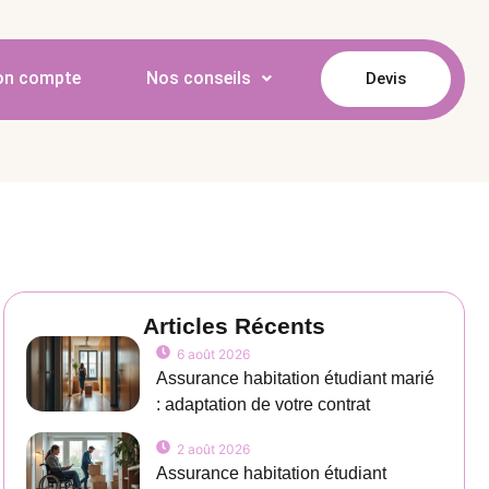
de la déclaration de
n compte
Nos conseils
Devis
Articles Récents
6 août 2026
Assurance habitation étudiant marié
: adaptation de votre contrat
2 août 2026
Assurance habitation étudiant