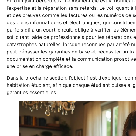
ou d’un joint défectueux. Le moment clé est la notification
l’expertise et la réparation sans retards. Le vol, quant à
et des preuves comme les factures ou les numéros de sé
des biens informatiques et électroniques, qui constituen
parfois dû à un court-circuit, oblige à vérifier les élém
sollicitant l’aide de professionnels pour les réparations
catastrophes naturelles, lorsque reconnues par arrêté mi
peut dépasser les garanties de base et nécessiter un trai
documentation complète et la communication proactive 
une prise en charge efficace.
Dans la prochaine section, l’objectif est d’expliquer com
habitation étudiant, afin que chaque étudiant puisse al
garanties essentielles.