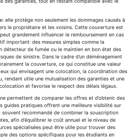
e des garanties, tout en restant compatible avec le
vile: elle protège non seulement les dommages causés à
rs le propriétaire et les voisins. Cette couverture est
et peut grandement influencer le remboursement en cas
entif important: des mesures simples comme la
 d’un détecteur de fumée ou le maintien en bon état des
risques de sinistre. Dans le cadre d’un déménagement
porairement la couverture, ce qui constitue une valeur
ceux qui envisagent une colocation, la coordination des
u, rendant utile une mutualisation des garanties et une
 colocation et favorise le respect des délais légaux.
gne permettent de comparer les offres et d’obtenir des
s guides pratiques offrent une meilleure visibilité sur
 est souvent recommandé de combiner la souscription
es, afin d’équilibrer le coût annuel et le niveau de
urces spécialisées peut être utile pour trouver des
le des options spécifiques pour les étudiants en