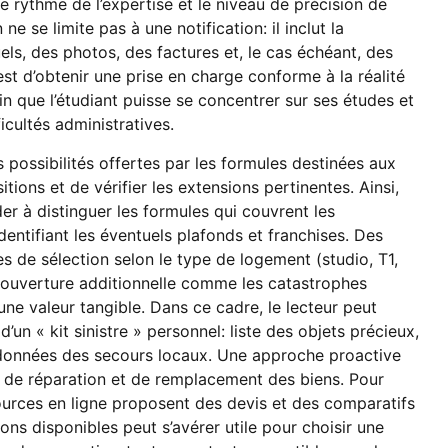
le rythme de l’expertise et le niveau de précision de
 se limite pas à une notification: il inclut la
ls, des photos, des factures et, le cas échéant, des
est d’obtenir une prise en charge conforme à la réalité
n que l’étudiant puisse se concentrer sur ses études et
icultés administratives.
 possibilités offertes par les formules destinées aux
tions et de vérifier les extensions pertinentes. Ainsi,
er à distinguer les formules qui couvrent les
dentifiant les éventuels plafonds et franchises. Des
es de sélection selon le type de logement (studio, T1,
e couverture additionnelle comme les catastrophes
 une valeur tangible. Dans ce cadre, le lecteur peut
un « kit sinistre » personnel: liste des objets précieux,
données des secours locaux. Une approche proactive
se de réparation et de remplacement des biens. Pour
ssources en ligne proposent des devis et des comparatifs
ions disponibles peut s’avérer utile pour choisir une